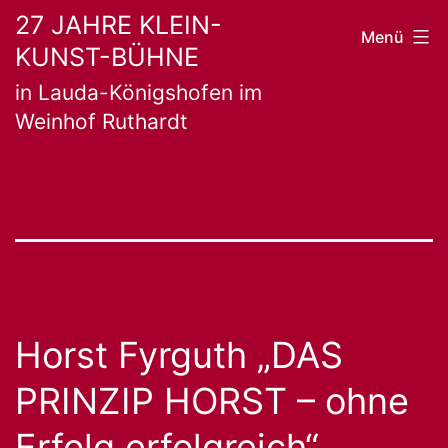
Zum
27 JAHRE KLEIN-
Menü
KUNST-BÜHNE
Inhalt
in Lauda-Königshofen im
springen
Weinhof Ruthardt
Horst Fyrguth „DAS
PRINZIP HORST – ohne
Erfolg erfolgreich“