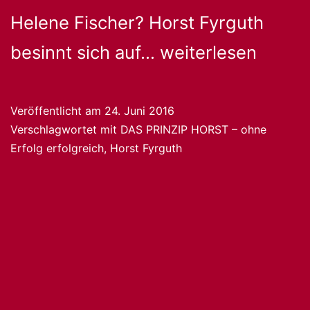
Helene Fischer? Horst Fyrguth
Horst
besinnt sich auf…
weiterlesen
Fyrguth
„DAS
Veröffentlicht am
24. Juni 2016
Verschlagwortet mit
DAS PRINZIP HORST – ohne
PRINZIP
Erfolg erfolgreich
,
Horst Fyrguth
HORST
–
ohne
Erfolg
erfolgreich“