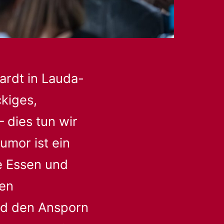
ardt in Lauda-
ckiges,
 dies tun wir
umor ist ein
e Essen und
gen
nd den Ansporn