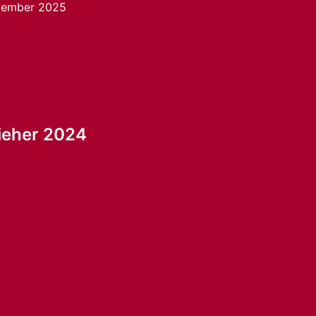
zember 2025
tion
Zieher 2024