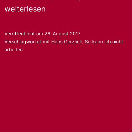
Ge
weiterlesen
–
S
Veröffentlicht am
26. August 2017
Verschlagwortet mit
Hans Gerzlich
,
So kann ich nicht
k
arbeiten
ic
ni
ar