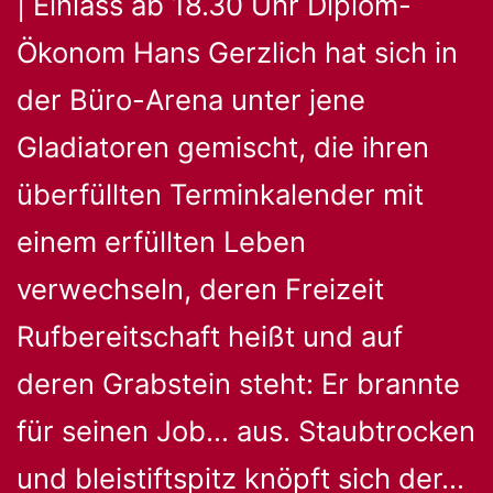
| Einlass ab 18.30 Uhr Diplom-
Ökonom Hans Gerzlich hat sich in
der Büro-Arena unter jene
Gladiatoren gemischt, die ihren
überfüllten Terminkalender mit
einem erfüllten Leben
verwechseln, deren Freizeit
Rufbereitschaft heißt und auf
deren Grabstein steht: Er brannte
für seinen Job… aus. Staubtrocken
H
und bleistiftspitz knöpft sich der…