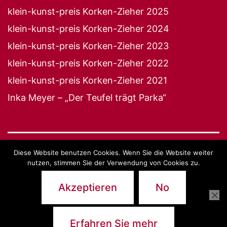
klein-kunst-preis Korken-Zieher 2025
klein-kunst-preis Korken-Zieher 2024
klein-kunst-preis Korken-Zieher 2023
klein-kunst-preis Korken-Zieher 2022
klein-kunst-preis Korken-Zieher 2021
Inka Meyer – „Der Teufel trägt Parka“
Diese Website benutzen Cookies. Wenn Sie die Website weiter
27 JAHRE KLEIN-KUNST-BÜHNE
nutzen, stimmen Sie der Verwendung von Cookies zu.
Impressum
Akzeptieren
No
Stolz präsentiert von
WordPress
.
Erfahren Sie mehr