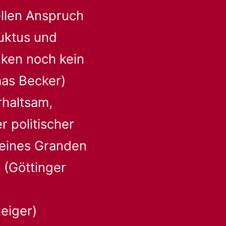
ellen Anspruch
uktus und
nken noch kein
mas Becker)
rhaltsam,
r politischer
n eines Granden
 (Göttinger
eiger)