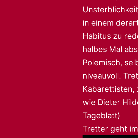
Unsterblichkei
in einem derar
Habitus zu red
halbes Mal abs
Polemisch, selb
niveauvoll. Tre
Kabarettisten,
wie Dieter Hil
Tageblatt)
Tretter geht i