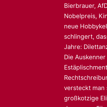
Bierbrauer, Af
Nobelpreis, Kin
neue Hobbykell
schlingert, das
Jahre: Diletta
Die Auskenner
Estäplischment
Rechtschreibun
versteckt man s
großkotzige El