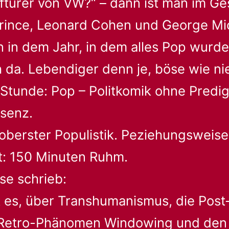
türer von VW?“ – dann ist man im Ge
Prince, Leonard Cohen und George Mi
n in dem Jahr, in dem alles Pop wurde
ch da. Lebendiger denn je, böse wie ni
tunde: Pop – Politkomik ohne Predig
äsenz.
 oberster Populistik. Peziehungsweise
t: 150 Minuten Ruhm.
se schrieb:
ft es, über Transhumanismus, die Post
Retro-Phänomen Windowing und den 