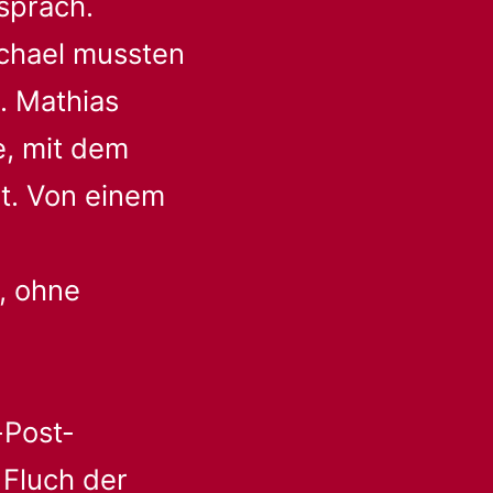
spräch.
chael mussten
. Mathias
e, mit dem
t. Von einem
, ohne
-Post-
Fluch der