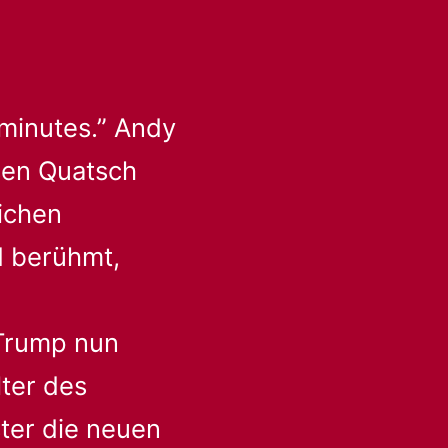
 minutes.” Andy
esen Quatsch
eichen
 berühmt,
 Trump nun
lter des
ster die neuen