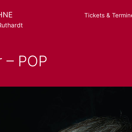
HNE
Tickets & Termin
Ruthardt
r – POP