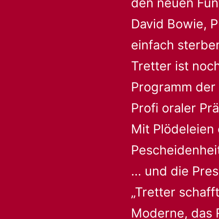
den neuen Fünf
David Bowie, 
einfach sterbe
Tretter ist no
Programm der S
Profi oraler Pr
Mit Plödeleien
Pescheidenhei
… und die Pres
„Tretter schaf
Moderne, das 