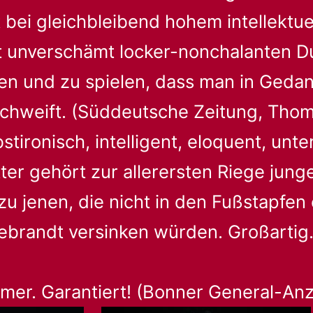
t bei gleichbleibend hohem intellektu
t unverschämt locker-nonchalanten D
en und zu spielen, dass man in Geda
chweift. (Süddeutsche Zeitung, Tho
stironisch, intelligent, eloquent, unte
tter gehört zur allerersten Riege junge
 zu jenen, die nicht in den Fußstapfe
debrandt versinken würden. Großartig.
mmer. Garantiert! (Bonner General-Anz