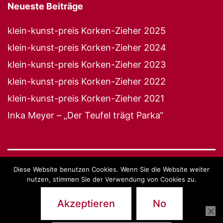
Neueste Beiträge
klein-kunst-preis Korken-Zieher 2025
klein-kunst-preis Korken-Zieher 2024
klein-kunst-preis Korken-Zieher 2023
klein-kunst-preis Korken-Zieher 2022
klein-kunst-preis Korken-Zieher 2021
Inka Meyer – „Der Teufel trägt Parka“
Diese Website benutzen Cookies. Wenn Sie die Website weiter
27 JAHRE KLEIN-KUNST-BÜHNE
nutzen, stimmen Sie der Verwendung von Cookies zu.
Impressum
Akzeptieren
No
Stolz präsentiert von
WordPress
.