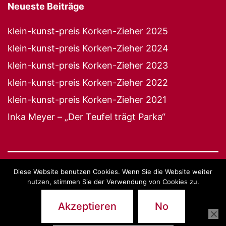
Neueste Beiträge
klein-kunst-preis Korken-Zieher 2025
klein-kunst-preis Korken-Zieher 2024
klein-kunst-preis Korken-Zieher 2023
klein-kunst-preis Korken-Zieher 2022
klein-kunst-preis Korken-Zieher 2021
Inka Meyer – „Der Teufel trägt Parka“
Diese Website benutzen Cookies. Wenn Sie die Website weiter
27 JAHRE KLEIN-KUNST-BÜHNE
nutzen, stimmen Sie der Verwendung von Cookies zu.
Impressum
Akzeptieren
No
Stolz präsentiert von
WordPress
.