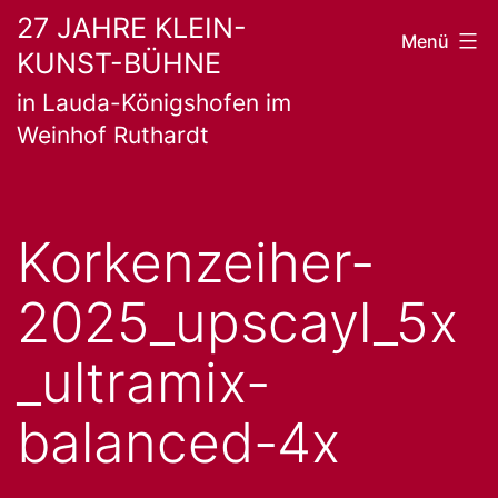
Zum
27 JAHRE KLEIN-
Menü
KUNST-BÜHNE
Inhalt
in Lauda-Königshofen im
springen
Weinhof Ruthardt
Korkenzeiher-
2025_upscayl_5x
_ultramix-
balanced-4x